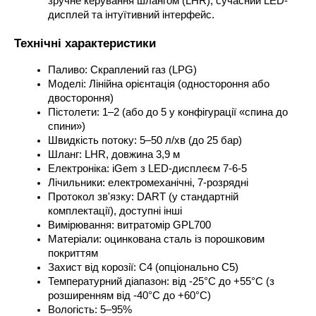
зручне керування шлангом (LHR), сучасний LED-
дисплей та інтуїтивний інтерфейс.
Технічні характеристики
Паливо: Скраплений газ (LPG)
Моделі: Лінійна орієнтація (одностороння або 
двостороння)
Пістолети: 1–2 (або до 5 у конфігурації «спина до 
спини»)
Швидкість потоку: 5–50 л/хв (до 25 бар)
Шланг: LHR, довжина 3,9 м
Електроніка: iGem з LED-дисплеєм 7-6-5
Лічильники: електромеханічні, 7-розрядні
Протокол зв'язку: DART (у стандартній 
комплектації), доступні інші
Вимірювання: витратомір GPL700
Матеріали: оцинкована сталь із порошковим 
покриттям
Захист від корозії: C4 (опціонально C5)
Температурний діапазон: від -25°C до +55°C (з 
розширенням від -40°C до +60°C)
Вологість: 5–95%