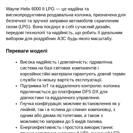
Wayne Helix 6000 II LPG — це надійна та 
високопродуктивна роздавальна колонка, призначена для 
безпечної та зручної заправки автомобілів скрапленим 
газом (LPG). Вона поєднує в собі сучасний дизайн, 
передові технології та надійність, що робить її ідеальним 
вибором для роздрібних АЗС будь-якого масштабу. 
Переваги моделі
Висока надійність і довговічність: гідравлічна 
система на базі світових компонентів і 
корозійностійкі матеріали гарантують довгий термін 
служби та низьку вартість експлуатації.
Підтримка IoT та віддаленого контролю: колонка 
підключається до платформи DFS DX для 
діагностики та віддаленого управління.
Гнучка конфігурація: можливе встановлення як у 
лінійній, так і в «спина до спини» компоновці, з 
одним або двома пістолетами, а також з 
можливістю заправки до 5 видів палива.
Енергоефективність і простота використання: 