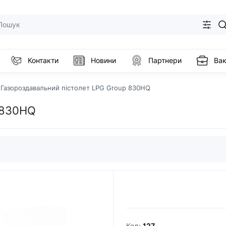
Контакти
Новини
Партнери
Вак
Газороздавальний пістолет LPG Group 830HQ
 830HQ
Код:
127