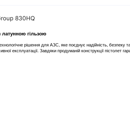
Group 830HQ
з латунною гільзою
ологічне рішення для АЗС, яке поєднує надійність, безпеку та 
нсивної експлуатації. Завдяки продуманій конструкції пістолет га