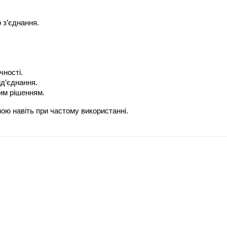
о з’єднання.
чності.
д’єднання.
им рішенням.
ою навіть при частому використанні.