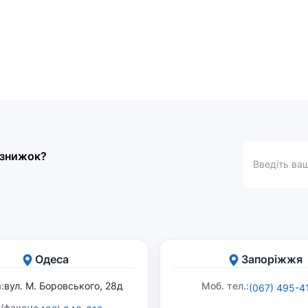
а знижок?
Одеса
Запоріжжя
:
вул. М. Боровського, 28д
Моб. тел.:
(067) 495-4
./факс: