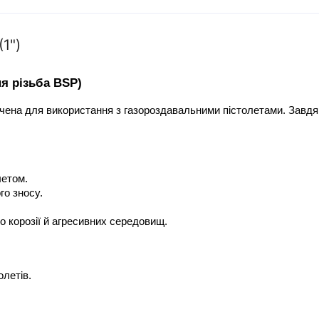
1")
ня різьба BSP)
ачена для використання з газороздавальними пістолетами. Завдя
летом.
го зносу.
 до корозії й агресивних середовищ.
олетів.