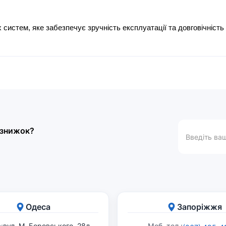
х систем, яке забезпечує зручність експлуатації та довговічніст
а знижок?
Одеса
Запоріжжя
:
вул. М. Боровського, 28д
Моб. тел.: