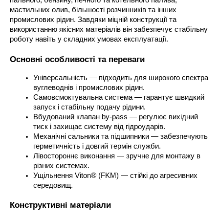
пального, бензину, печного та котельного палива, 
мастильних олив, більшості розчинників та інших 
промислових рідин. Завдяки міцній конструкції та 
використанню якісних матеріалів він забезпечує стабільну 
роботу навіть у складних умовах експлуатації.
Основні особливості та переваги
Універсальність — підходить для широкого спектра 
вуглеводнів і промислових рідин.
Самовсмоктувальна система — гарантує швидкий 
запуск і стабільну подачу рідини.
Вбудований клапан by-pass — регулює вихідний 
тиск і захищає систему від гідроударів.
Механічні сальники та підшипники — забезпечують 
герметичність і довгий термін служби.
Лівостороннє виконання — зручне для монтажу в 
різних системах.
Ущільнення Viton® (FKM) — стійкі до агресивних 
середовищ.
Конструктивні матеріали