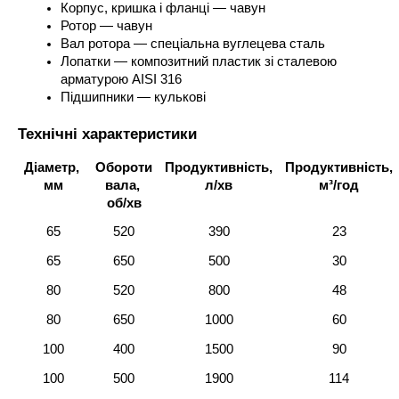
Корпус, кришка і фланці — чавун
Ротор — чавун
Вал ротора — спеціальна вуглецева сталь
Лопатки — композитний пластик зі сталевою 
арматурою AISI 316
Підшипники — кулькові
Технічні характеристики
Діаметр, 
Обороти 
Продуктивність, 
Продуктивність, 
мм
вала, 
л/хв
м³/год
об/хв
65
520
390
23
65
650
500
30
80
520
800
48
80
650
1000
60
100
400
1500
90
100
500
1900
114