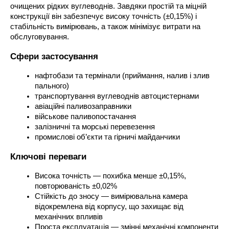
очищених рідких вуглеводнів. Завдяки простій та міцній 
конструкції він забезпечує високу точність (±0,15%) і 
стабільність вимірювань, а також мінімізує витрати на 
обслуговування.
Сфери застосування
нафтобази та термінали (приймання, налив і злив 
пального)
транспортування вуглеводнів автоцистернами
авіаційні паливозаправники
військове паливопостачання
залізничні та морські перевезення
промислові об’єкти та гірничі майданчики
Ключові переваги
Висока точність — похибка менше ±0,15%, 
повторюваність ±0,02%
Стійкість до зносу — вимірювальна камера 
відокремлена від корпусу, що захищає від 
механічних впливів
Проста експлуатація — змінні механічні компоненти 