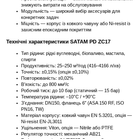
знижують витрати на обслуговування
Модульність — широкий вибір аксесуарів для 
конкретних задач
Міцність — корпус із ковкого чавуну або Ni-resist із 
захисним епоксидним покриттям
Технічні характеристики SATAM PD ZC17
Тип рідини: рідкі вуглеводні, біопаливо, мастила, 
спирти
Продуктивність: 25–250 м³/год (416–4166 л/хв)
Точність: ±0,15% (опція ±0,10%)
Повторюваність: ±0,02%
В’язкість: до 800 мм²/с
Робочий тиск: до 10 бар (статичний — 15 бар)
Температура рідини: –10°C / +90°C
З’єднання: DN150, фланець 6” (ASA 150 RF, ISO 
PN16, TW)
Матеріал корпусу: ковкий чавун EN 5.3201, опція — 
Ni-resist EN-JL3011
Ущільнення: Viton, опція — Nitrile або PTFE
Регулятор точності: механічний AB21