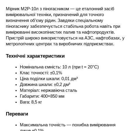
Мірник М2Р-10л з піногасником — це еталонний засіб 
вимірювальної техніки, призначений для точного 
визначення об’єму рідин. Завдяки спеціальному 
піногаснику забезпечується стабільна робота навіть при 
вимірюванні високопінистих палив та нафтопродуктів. 
Пристрій широко використовується на АЗС, нафтобазах, у 
метрологічних центрах та виробничих підприємствах.
Технічні характеристики
Номінальна ємність: 10 л (при t = 20°C)
Клас точності: ±0,1%
Ціна поділки шкали: 0,01 дм³
Довжина шкали: ±0,2 дм³
Матеріал: нержавіюча сталь
Габарити: 400×850 мм
Вага: 8,5 кг
Переваги
Максимальна точність — похибка вимірювання 
лише ±0,1%.