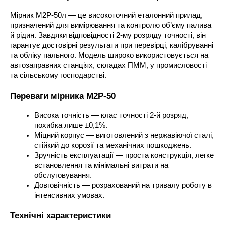
Мірник М2Р-50л — це високоточний еталонний прилад, 
призначений для вимірювання та контролю об’єму палива 
й рідин. Завдяки відповідності 2-му розряду точності, він 
гарантує достовірні результати при перевірці, калібруванні 
та обліку пального. Модель широко використовується на 
автозаправних станціях, складах ПММ, у промисловості 
та сільському господарстві.
Переваги мірника М2Р-50
Висока точність — клас точності 2-й розряд, 
похибка лише ±0,1%.
Міцний корпус — виготовлений з нержавіючої сталі, 
стійкий до корозії та механічних пошкоджень.
Зручність експлуатації — проста конструкція, легке 
встановлення та мінімальні витрати на 
обслуговування.
Довговічність — розрахований на тривалу роботу в 
інтенсивних умовах.
Технічні характеристики