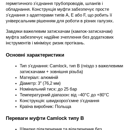
герметичного з'єднання трубопроводів, шлангів і 
обладнання. Конструкція муфти забезпечує просте 
з'єднання з адаптерами типів A, E або F, що робить її 
універсальним рішенням для роботи в різних галузях.
Завдяки важелевим затискачам (камлок-затискачам) 
муфта забезпечує надійне зчеплення без додаткових 
інструментів і мінімізує ризик протікань.
Основні характеристики
Тип з'єднання: Camlock, тип B (гніздо з важелевими 
затискачами + зовнішня різьба)
Матеріал: алюміній
Діаметр: 3″ (76,2 мм)
Номінальний тиск: до 25 бар
Температурний діапазон: від –40°C до +80°C
Конструкція: швидкороз'ємне з'єднання
Країна виробник: Польща
Переваги муфти Camlock типу B
Швидке підключення та відключення без 