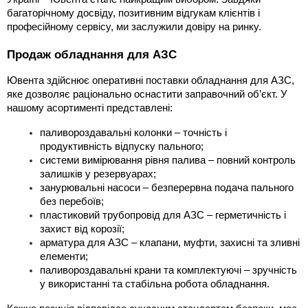
багаторічному досвіду, позитивним відгукам клієнтів і 
професійному сервісу, ми заслужили довіру на ринку.
Продаж обладнання для АЗС
Ювента здійснює оперативні поставки обладнання для АЗС, 
яке дозволяє раціонально оснастити заправочний об’єкт. У 
нашому асортименті представлені:
паливороздавальні колонки
 – точність і 
продуктивність відпуску пального;
системи вимірювання рівня палива
 – повний контроль 
залишків у резервуарах;
занурювальні насоси
– безперервна подача пального 
без перебоїв;
пластиковий трубопровід для АЗС
 – герметичність і 
захист від корозії;
арматура для АЗС
 – клапани, муфти, захисні та зливні 
елементи;
паливороздавальні крани
 та 
комплектуючі
 – зручність 
у 
вик
ористанні та стабільна робота обладнання.