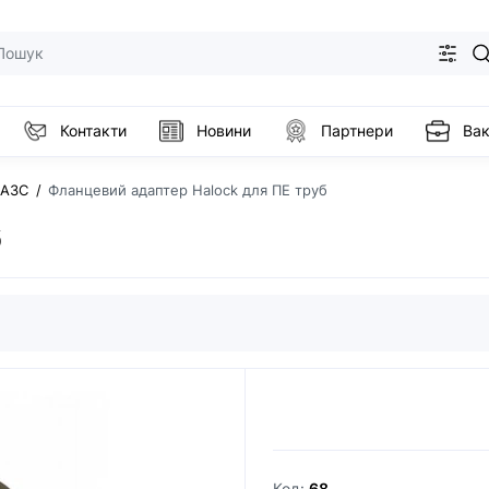
Контакти
Новини
Партнери
Вак
 АЗС
Фланцевий адаптер Halock для ПЕ труб
б
Код:
68