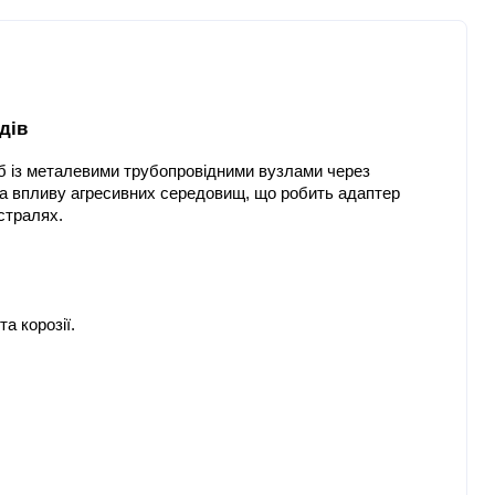
дів
б із металевими трубопровідними вузлами через 
та впливу агресивних середовищ, що робить адаптер 
стралях.
а корозії.