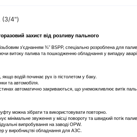
(3/4")
торазовий захист від розливу пального
ізьбовим з’єднанням ¾" BSPP, спеціально розроблена для палив
аючи витоку палива та пошкодженню обладнання у випадку аварій
, якщо водій починає рух із пістолетом у баку.
ки та автомобіля.
частинах автоматично закриваються, що унеможливлює витік паль
уфту можна зібрати та використовувати повторно.
чує мінімальне звуження у місці повороту та швидкий потік палив
відуальні випробування на заводі OPW.
ер у виробництві обладнання для АЗС.