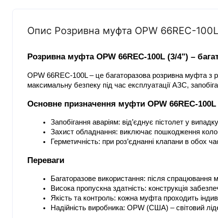
Опис Розривна муфта OPW 66REC-100L 
Розривна муфта OPW 66REC-100L (3/4") – бага
OPW 66REC-100L – це багаторазова розривна муфта з р
максимальну безпеку під час експлуатації АЗС, запобіг
Основне призначення муфти OPW 66REC-100L
Запобігання аваріям: від’єднує пістолет у випадку
Захист обладнання: виключає пошкодження колон
Герметичність: при роз’єднанні клапани в обох 
Переваги
Багаторазове використання: після спрацювання м
Висока пропускна здатність: конструкція забезпе
Якість та контроль: кожна муфта проходить інди
Надійність виробника: OPW (США) – світовий лід