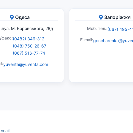
Одеса
Запоріжжя
:
вул. М. Боровського, 28д
Моб. тел.:
(067) 495-4
./факс:
(0482) 346-312
E-mail:
goncharenko@yuve
(048) 750-26-67
(067) 516-77-74
l:
yuventa@yuventa.com