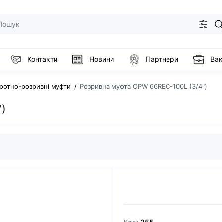
Контакти
Новини
Партнери
Вак
ротно-розривні муфти
Розривна муфта OPW 66REC-100L (3/4")
)
Код:
255