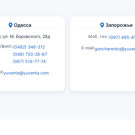
Одесса
Запорожье
с:
ул. М. Боровского, 28д
Моб. тел.:
(067) 495-4
./факс:
(0482) 346-312
E-mail:
goncharenko@yuve
(048) 750-26-67
(067) 516-77-74
l:
yuventa@yuventa.com