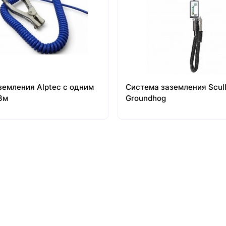
земления Alptec с одним
Система заземления Scul
3м
Groundhog