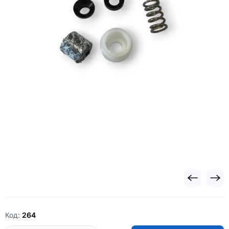
Код:
264