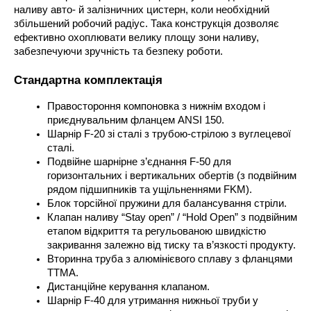
наливу авто- й залізничних цистерн, коли необхідний 
збільшений робочий радіус. Така конструкція дозволяє 
ефективно охоплювати велику площу зони наливу, 
забезпечуючи зручність та безпеку роботи.
Стандартна комплектація
Правостороння компоновка з нижнім входом і 
приєднувальним фланцем ANSI 150.
Шарнір F-20 зі сталі з трубою-стрілою з вуглецевої 
сталі.
Подвійне шарнірне з’єднання F-50 для 
горизонтальних і вертикальних обертів (з подвійним 
рядом підшипників та ущільненнями FKM).
Блок торсійної пружини для балансування стріли.
Клапан наливу “Stay open” / “Hold Open” з подвійним 
етапом відкриття та регульованою швидкістю 
закривання залежно від тиску та в’язкості продукту.
Вторинна труба з алюмінієвого сплаву з фланцями 
TTMA.
Дистанційне керування клапаном.
Шарнір F-40 для утримання нижньої труби у 