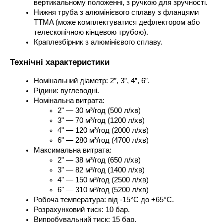
вертикальному положенні, з ручкою для зручності.
Нижня труба з алюмінієвого сплаву з фланцями 
TTMA (може комплектуватися дефлектором або 
телескопічною кінцевою трубою).
Краплезбірник з алюмінієвого сплаву.
Технічні характеристики
Номінальний діаметр: 2”, 3”, 4”, 6”.
Рідини: вуглеводні.
Номінальна витрата:
2" — 30 м³/год (500 л/хв)
3" — 70 м³/год (1200 л/хв)
4" — 120 м³/год (2000 л/хв)
6" — 280 м³/год (4700 л/хв)
Максимальна витрата:
2" — 38 м³/год (650 л/хв)
3" — 82 м³/год (1400 л/хв)
4" — 150 м³/год (2500 л/хв)
6" — 310 м³/год (5200 л/хв)
Робоча температура: від -15°C до +65°C.
Розрахунковий тиск: 10 бар.
Випробувальний тиск: 15 бар.