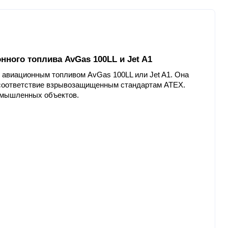
ного топлива AvGas 100LL и Jet A1
 авиационным топливом AvGas 100LL или Jet A1. Она 
е соответствие взрывозащищенным стандартам ATEX. 
омышленных объектов.