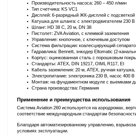
Производительность насоса: 260 – 450 л/мин
Тип счетчика: KS VC1
Дисплей: 6-разрядный ЖК-дисплей с подсветкой
Катушка для шланга: с электродвигателем 230 В
Шланг: HD 38 C, 20 м, DN 38
Пистолет: ZVA Aviation, с клеммой заземления
Управление: кнопочное, с ключевым доступом
Система фильтрации: коалесцирующий сепарато
Гидравлика: Bennett, энкодер Eltomatic (2-каналь
Корпус: оцинкованная сталь с порошковым покр
Стандарты: ATEX, DIN 19217, OIML R117, EI
Кабель заземления: 20 м, ATEX, ручная катушка
Электропитание: электроника 230 В, насос 400 В
Монтаж: на фундаментном модуле с выемками дл
Страна производства: Германия
Применение и преимущества использования
Система Aviation 260 используется на аэродромах, вер
соответствие международным стандартам безопасност
Благодаря автоматизированному управлению, взрывоза
условиях эксплуатации.