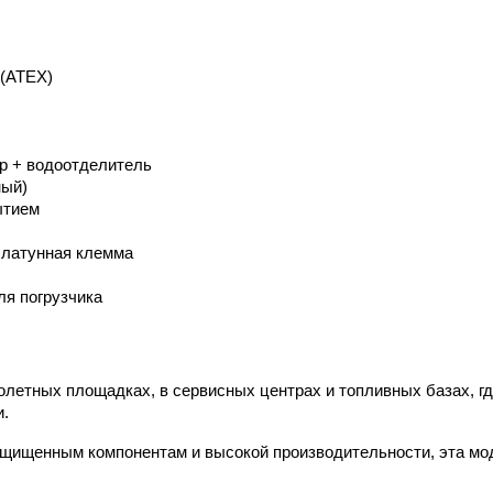
 (ATEX)
р + водоотделитель
ный)
ытием
, латунная клемма
я погрузчика
толетных площадках, в сервисных центрах и топливных базах, гд
и.
щищенным компонентам и высокой производительности, эта мод