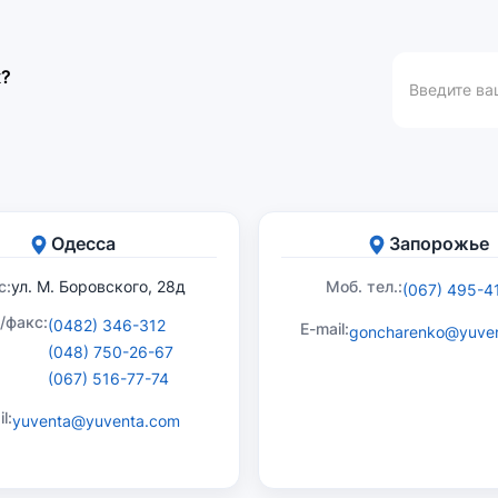
к?
Одесса
Запорожье
с:
ул. М. Боровского, 28д
Моб. тел.:
(067) 495-4
./факс:
(0482) 346-312
E-mail:
goncharenko@yuve
(048) 750-26-67
(067) 516-77-74
l:
yuventa@yuventa.com