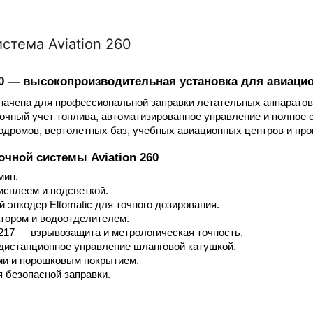
стема Aviation 260
0 — высокопроизводительная установка для авиацион
значена для профессиональной заправки летательных аппаратов
 точный учет топлива, автоматизированное управление и полно
одромов, вертолетных баз, учебных авиационных центров и пр
чной системы Aviation 260
мин.
сплеем и подсветкой.
 энкодер Eltomatic для точного дозирования.
тором и водоотделителем.
217 — взрывозащита и метрологическая точность.
 дистанционное управление шланговой катушкой.
ми и порошковым покрытием.
я безопасной заправки.